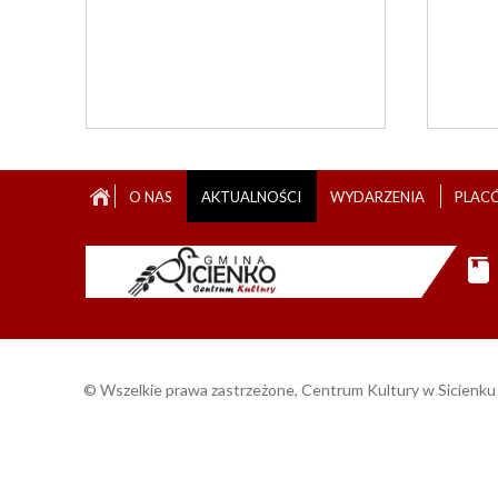
Zespół folklorystyczny
"Frechowne Sznupki"
Zespół ludowy "Kruszynianki"
Zespół muzyczny "Rajd"
O NAS
AKTUALNOŚCI
WYDARZENIA
PLAC
© Wszelkie prawa zastrzeżone, Centrum Kultury w Sicienku