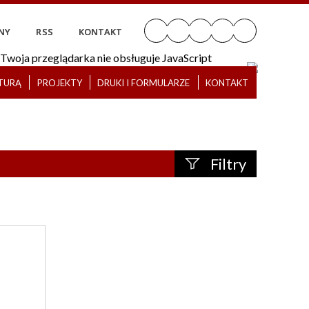
NY
RSS
KONTAKT
Twoja przeglądarka nie obsługuje JavaScript
LTURĄ
PROJEKTY
DRUKI I FORMULARZE
KONTAKT
Filtry
Szukana fraza
—
Data publikacji
Kategoria