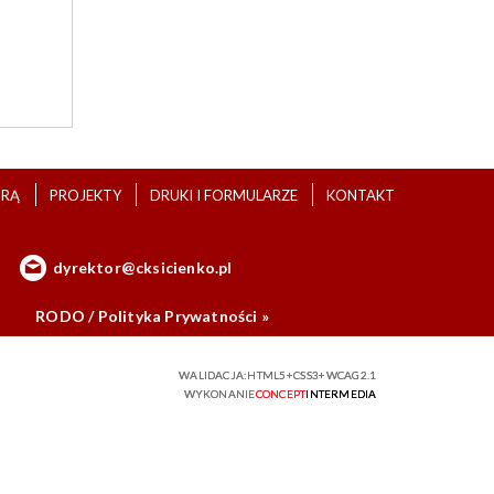
URĄ
PROJEKTY
DRUKI I FORMULARZE
KONTAKT
dyrektor@cksicienko.pl
RODO / Polityka Prywatności »
WALIDACJA:
HTML5
+
CSS3
+
WCAG 2.1
WYKONANIE
CONCEPT
INTERMEDIA