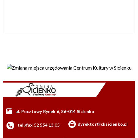
ul. Pocztowy Rynek 6, 86-014 Sicienko
dyrektor@cksicienko.pl
tel./fax 52 554 13 05