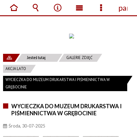
panel
Strona
Wyszukiwarka
Narzędzia
Menu
Menu
główna
główne
szczegółow
Jesteś tutaj
GALERIE ZDJĘĆ
AKCJA LATO
WYCIECZKA DO MUZEUM DRUKARSTWA I PIŚMIENNICTWA W
GRĘBOCINIE
WYCIECZKA DO MUZEUM DRUKARSTWA I
PIŚMIENNICTWA W GRĘBOCINIE
Środa, 30-07-2025